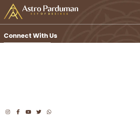
Connect With Us
+91 80538 60999
+91 78769 99199
Ward no 1, 306, Bhamashah Nagar,
Hisar, Haryana 125001
support@astroparduman.com
Important Links