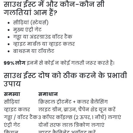
साउथ ईस्ट में और कौन-कौन सी
गलतियां आम हैं?
सीढ़ियां (स्टेयर्स)
मुख्य एंट्री गेट
गड्ढा या अंडरग्राउंड वॉटर टैंक
व्हाइट मार्बल या व्हाइट कलर
बाथरूम या टॉयलेट
99% लोग
 इनमें से कोई न कोई गलती जरूर करते हैं।
साउथ ईस्ट दोष को ठीक करने के प्रभावी
उपाय
समस्या
समाधान
सीढ़ियां
क्रिस्टल ट्रीटमेंट + कलर बैलेंसिंग
व्हाइट कलर
लाइट ग्रीन, ब्राउन, चैंपेन शेड यूज करें
गड्ढा / वॉटर टैंक
3 कॉपर कॉइल्स (2 ऊपर, 1 नीचे) लगाएं
एंट्री गेट
दोनों तरफ लाल त्रिकोण लगाएं
किचन
व्हाइट कैबिनेट अवॉयड करें