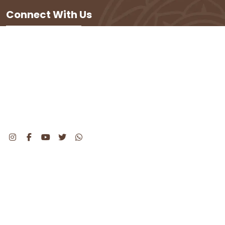
Connect With Us
+91 80538 60999
+91 78769 99199
Ward no 1, 306, Bhamashah Nagar,
Hisar, Haryana 125001
support@astroparduman.com
Important Links
› Margdarshak
› Appointment