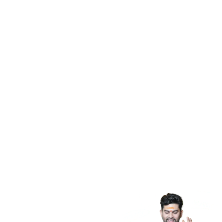
› Shop
› Puja
› Courses
› Blog
Other Links
› Refund & Return
› Privacy Policy
› Terms & Conditions
› Shipping Policy
› Disclaimer
Free Guidance